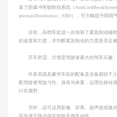
装了防爆冲死锁制动系统（AntiLockBreakSys
pressureDistribution；EBD），可
目前，高档车款进一步加装了紧急制动辅助系统（Ele
的速度和力度，并判断紧急制动的力度是否足
开车舒适、方便是驾驶者最大的驾车乐趣
许多高级及豪华车款的配备及设备都趋于人性
配驾驶者驾驶习性、身高与体重，运用位移传
行车视野。
另外，还可运用影像、距离、超声波或激光传
距及便于路边停车控制及倒车动作。