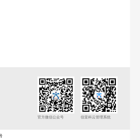
官方微信公众号
信亚科云管理系统
号