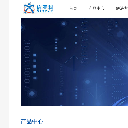
首页
产品中心
解决方
产品中心