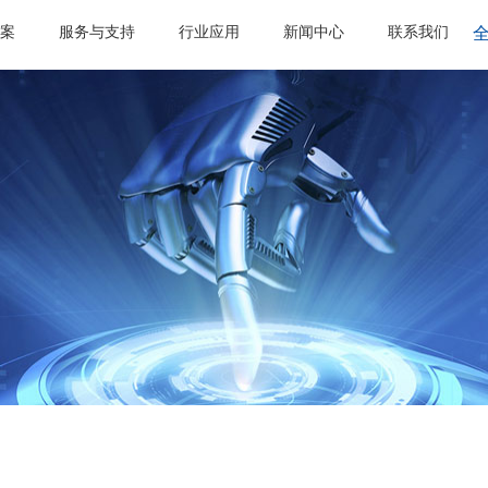
案
服务与支持
行业应用
新闻中心
联系我们
全