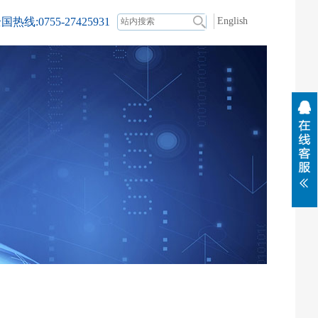
国热线:0755-27425931
English