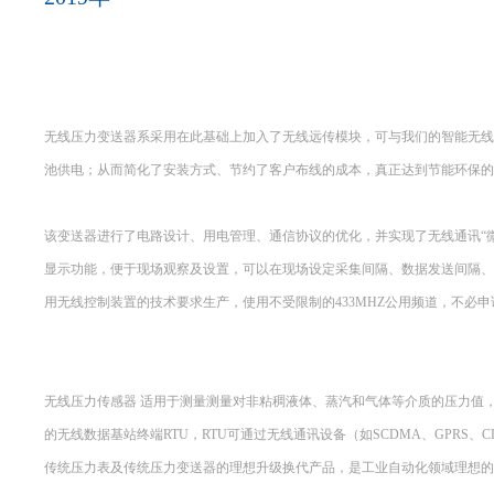
无线压力变送器系采用在此基础上加入了无线远传模块，可与我们的智能无线接收
池供电；从而简化了安装方式、节约了客户布线的成本，真正达到节能环保的
该变送器进行了电路设计、用电管理、通信协议的优化，并实现了无线通讯“
显示功能，便于现场观察及设置，可以在现场设定采集间隔、数据发送间隔、
用无线控制装置的技术要求生产，使用不受限制的433MHZ公用频道，不必
无线压力传感器 适用于测量测量对非粘稠液体、蒸汽和气体等介质的压力值
的无线数据基站终端RTU，RTU可通过无线通讯设备（如SCDMA、GPR
传统压力表及传统压力变送器的理想升级换代产品，是工业自动化领域理想的