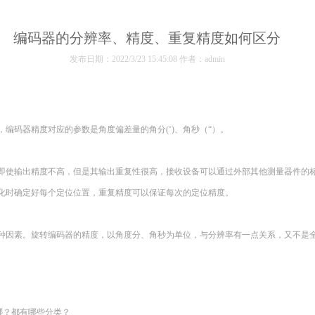
编码器的分辨率、精度、重复精度如何区分
发布日期：2022/3/23 15:45:08 作者：admin
，编码器精度对应的参数是角度偏差量的角分
(
‘
)
、角秒（“）。
即使输出精度不高，但是其输出重复性很高，接收设备可以通过外部其他测量器件的
化时确定好每个定位位置，重复精度可以保证每次的定位精度。
种因素。旋转编码器的精度，以角度分、角秒为单位，与分辨率有一点关系，又不是
哪？都有哪些分类？