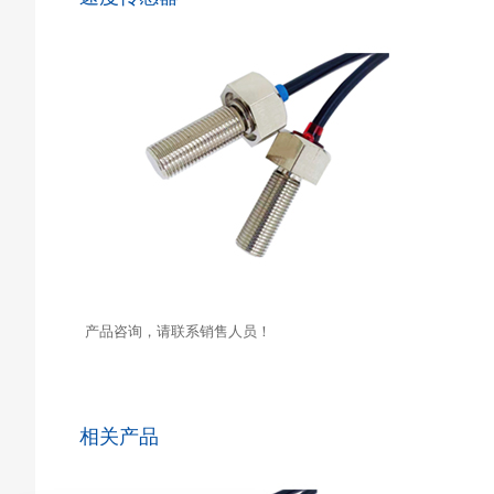
产品咨询，请联系销售人员！
相关产品