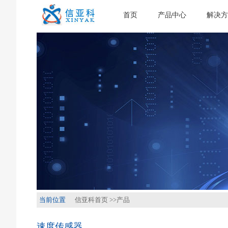
首页
产品中心
解决方
当前位置
信亚科首页
>>产品
速度传感器