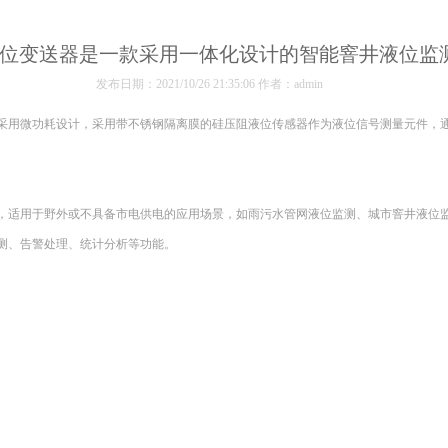
位变送器是一款采用一体化设计的智能窨井液位监
发布日期：2021/10/26 21:35:06 作者：admin
采用微功耗设计，采用带不锈钢隔离膜的硅压阻液位传感器作为液位信号测量元件，通
适用于野外或不具备市电供电的应用场景，如雨污水管网液位监测、城市窨井液位监测
测、告警处理、统计分析等功能。