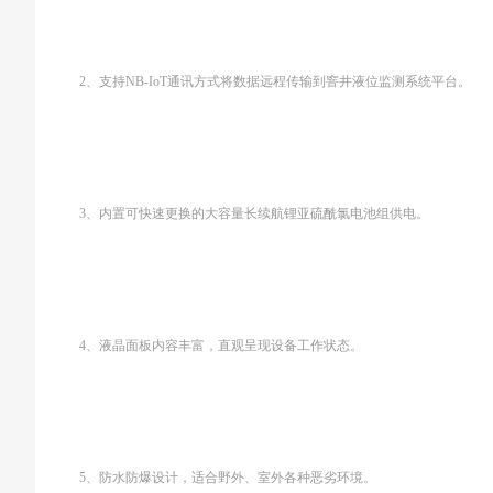
2、支持NB-IoT通讯方式将数据远程传输到窨井液位监测系统平台。
3、内置可快速更换的大容量长续航锂亚硫酰氯电池组供电。
4、液晶面板内容丰富，直观呈现设备工作状态。
5、防水防爆设计，适合野外、室外各种恶劣环境。