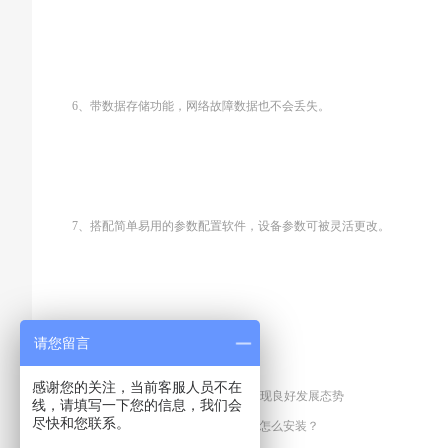
6、带数据存储功能，网络故障数据也不会丢失。
7、搭配简单易用的参数配置软件，设备参数可被灵活更改。
请您留言
8、允许远程修改设备参数。
感谢您的关注，当前客服人员不在
上一篇：
我国车用传感器行业呈现良好发展态势
线，请填写一下您的信息，我们会
尽快和您联系。
下一篇
搅拌车GPS正反转传感器怎么安装？