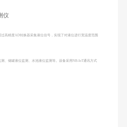
测仪
过高精度AD转换器采集液位信号，实现了对液位进行宽温度范围
、储罐液位监测、水池液位监测等。设备采用NB-IoT通讯方式