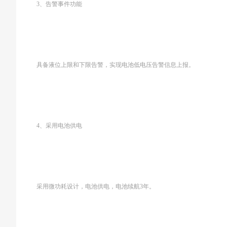
3、告警事件功能
具备液位上限和下限告警，实现电池低电压告警信息上报。
4、采用电池供电
采用微功耗设计，电池供电，电池续航3年。